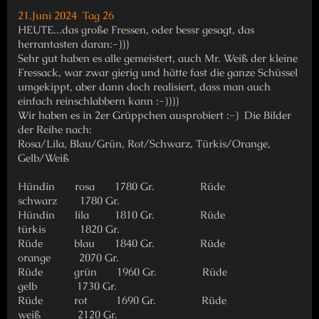
21.Juni 2024 Tag 26
HEUTE...das große Fressen, oder bessr gesagt, das
herrantasten daran:-)))
Sehr gut haben es alle gemeistert, auch Mr. Weiß der kleine
Fressack, war zwar gierig und hätte fast die ganze Schüssel
umgekippt, aber dann doch realisiert, dass man auch
einfach reinschlabbern kann :-))))
Wir haben es in 2er Grüppchen ausprobiert :-) Die Bilder
der Reihe nach:
Rosa/Lila, Blau/Grün, Rot/Schwarz, Türkis/Orange,
Gelb/Weiß
Hündin rosa 1780 Gr. Rüde
schwarz 1780 Gr.
Hündin lila 1810 Gr. Rüde
türkis 1820 Gr.
Rüde blau 1840 Gr. Rüde
orange 2070 Gr.
Rüde grün 1960 Gr. Rüde
gelb 1730 Gr.
Rüde rot 1690 Gr. Rüde
weiß 2120 Gr.