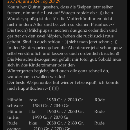
23./24.Juni 2024 Tag 28/29
Kaum hat Quinni gesehen, dass die Welpen jetzt selber
fressen, nimmt die Lust auf Säugen rapide ab :-))) kein
Wunder, spaßig ist das für die Mutterhündinnen nicht
mehr in dem Alter und bei zehn so kleinen Piranhas :-/
Die (noch) Milchpupsis machen das ganz ordentlich und
gesittet an den zwei Näpfen, haben die ruckizucki raus
gehabt. Sind ja auch schlau :-)) sieht man jetzt schon ;-))
In den Wintergarten gehen die Abenteurer jetzt schon ganz
selbstverständlich und lassen es auch ordentlich krachen!!
Die Menschenbezogenheit gefällt mir total gut. Sobald man
sich in das Kinderzimmer oder den
Wintergarten begiebt, sind auch alle ganz schnell da,
wunderbar, so wollen wir das!
Der beste Welpenonkel hat wieder Fetzenspaß, ich könnte
mich kaputtlachen :-)))))))
Hündin rosa 1950 Gr. / 2040 Gr Rüde
schwarz 1980 Gr. / 2040 Gr.
Hündin lila 1960 Gr. / 2060 Gr. Rüde
türkis 1990 Gr. / 2070 Gr.
Rüde blau 2050 Gr. / 2180 Gr. Rüde
orange 2100 Gr. / 2200 Gr.