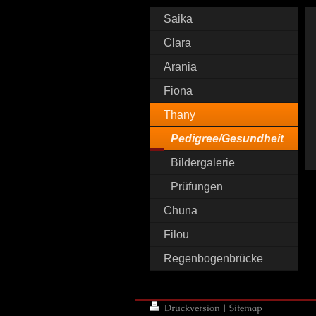
Saika
Clara
Arania
Fiona
Thany
Pedigree/Gesundheit
Bildergalerie
Prüfungen
Chuna
Filou
Regenbogenbrücke
Druckversion
|
Sitemap